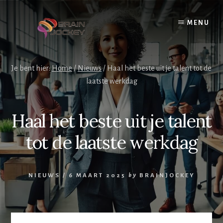
Skip
to
MENU
content
Je bent hier:
Home
/
Nieuws
/
Haal het beste uit je talent tot de
laatste werkdag
Haal het beste uit je talent
tot de laatste werkdag
NIEUWS
/
6 MAART 2025
by
BRAINJOCKEY