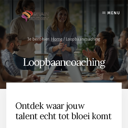
Skip
to
MENU
content
Je bent hier:
Home
/
Loopbaancoaching
Loopbaancoaching
Ontdek waar jouw
talent echt tot bloei komt