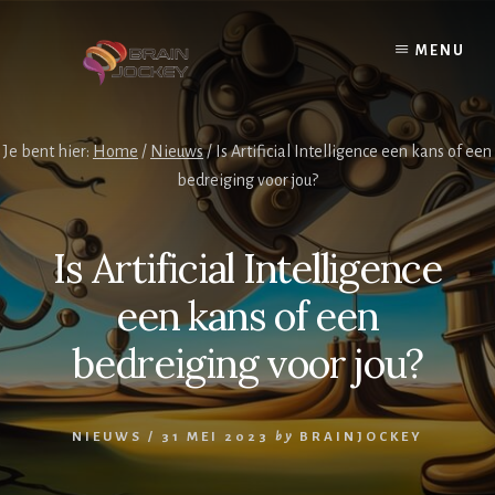
Skip
to
MENU
content
Je bent hier:
Home
/
Nieuws
/
Is Artificial Intelligence een kans of een
bedreiging voor jou?
Is Artificial Intelligence
een kans of een
bedreiging voor jou?
NIEUWS
/
31 MEI 2023
by
BRAINJOCKEY